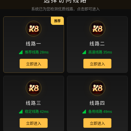
验
 ren shi xun dian zi dian tang he guan jing dian da zuo jie
hen jin sheng ji ti yan
发送信息
服务方向一览